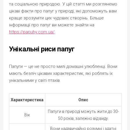
та соціальною природою. У цій статті ми розглянемо
цікаві факти про папуг у природі, які допоможуть вам
краще зрозуміти цих чудових створінь. Більше
інформації про папуг ви можете знайти на
https://papuhy.com.ua/
.
Унікальні риси папуг
Папуги — це не просто милі домашні улюбленці. Вони
мають безліч цікавих характеристик, які роблять їх
унікальними у світі птахів.
Характеристика
Опис
Папуги в природі можуть жити до 30-
Вік
50 років, залежно від виду.
Вони надзвичайно розумні і здатні