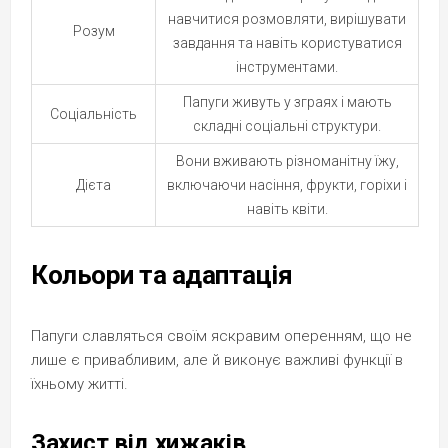
навчитися розмовляти, вирішувати
Розум
завдання та навіть користуватися
інструментами.
Папуги живуть у зграях і мають
Соціальність
складні соціальні структури.
Вони вживають різноманітну їжу,
Дієта
включаючи насіння, фрукти, горіхи і
навіть квіти.
Кольори та адаптація
Папуги славляться своїм яскравим оперенням, що не
лише є привабливим, але й виконує важливі функції в
їхньому житті.
Захист від хижаків