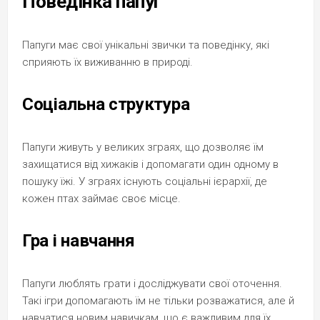
Поведінка папуг
Папуги має свої унікальні звички та поведінку, які
сприяють їх виживанню в природі.
Соціальна структура
Папуги живуть у великих зграях, що дозволяє їм
захищатися від хижаків і допомагати один одному в
пошуку їжі. У зграях існують соціальні ієрархії, де
кожен птах займає своє місце.
Гра і навчання
Папуги люблять грати і досліджувати свої оточення.
Такі ігри допомагають їм не тільки розважатися, але й
навчатися новим навичкам, що є важливим для їх