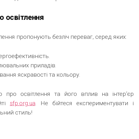
о освітлення
тлення пропонують безліч переваг, серед яких:
ергоефективність.
тлювальних приладів.
ання яскравості та кольору.
ю про освітлення та його вплив на інтер’єр
йті
sfp.org.ua
. Не бійтеся експериментувати і
ьний стиль!