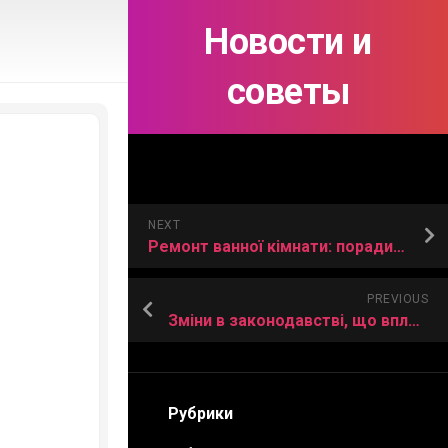
Новости и
советы
NEXT
Ремонт ванної кімнати: поради та підказки
PREVIOUS
Зміни в законодавстві, що впливають на бізнес в Україні
Рубрики