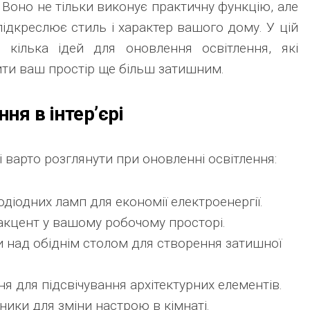
 Воно не тільки виконує практичну функцію, але
підкреслює стиль і характер вашого дому. У цій
 кілька ідей для оновлення освітлення, які
ти ваш простір ще більш затишним.
ння в інтер’єрі
кі варто розглянути при оновленні освітлення:
діодних ламп для економії електроенергії.
 акцент у вашому робочому просторі.
ки над обіднім столом для створення затишної
я для підсвічування архітектурних елементів.
ники для зміни настрою в кімнаті.