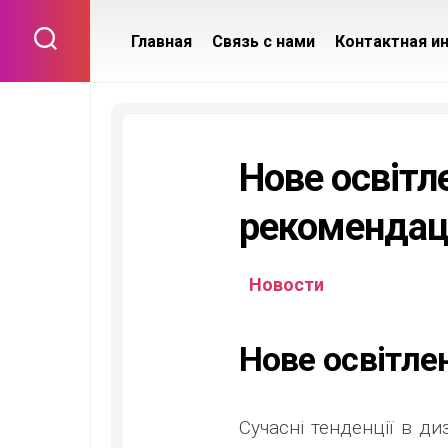
Skip
to
Главная
Связь с нами
Контактная и
content
Нове освітл
рекомендації
Новости
Нове освітле
Сучасні тенденції в ди