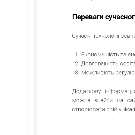
Переваги сучасног
Сучасні технології осві
Економічність та ен
Довговічність осві
Можливість регулюв
Додаткову інформаці
можна знайти на са
створювати свій унікал