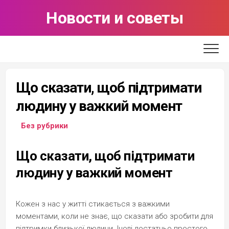
Skip
Новости и советы
to
content
Що сказати, щоб підтримати
людину у важкий момент
Без рубрики
Що сказати, щоб підтримати
людину у важкий момент
Кожен з нас у житті стикається з важкими
моментами, коли не знає, що сказати або зробити для
підтримки близької людини. Іноді достатньо простого