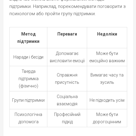
підтримки. Наприклад, порекомендувати поговорити з
психологом або пройти групу підтримки.
Метод
Переваги
Недоліки
підтримки
Допомагає
Може бути
Наради і бесіди
висловити емоції
емоційно важким
Тверда
Справжня
Вимагає часу та
підтримка
присутність
зусиль
(фізично)
Соціальна
Групи підтримки
Не підходить усім
взаємодія
Психологічна
Професійний
Може бути
допомога
підхід
дорогоцінним