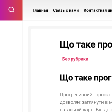
Skip
to
Главная
Связь с нами
Контактная и
content
Що таке про
Без рубрики
Що таке прог
Прогресивний гороскоп 
дозволяє заглянути в 
натальній карті. Він до