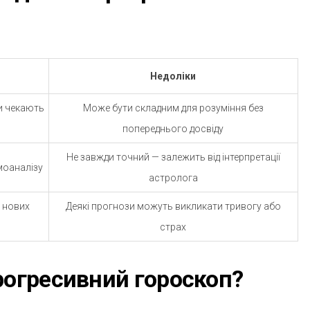
Недоліки
ни чекають
Може бути складним для розуміння без
попереднього досвіду
Не завжди точний — залежить від інтерпретації
моаналізу
астролога
 нових
Деякі прогнози можуть викликати тривогу або
страх
рогресивний гороскоп?