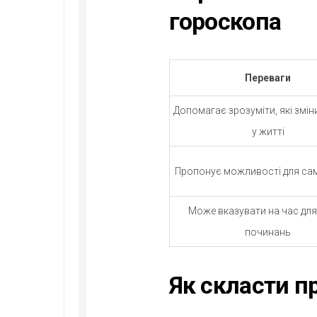
гороскопа
Переваги
Допомагає зрозуміти, які змі
у житті
Пропонує можливості для са
Може вказувати на час для
починань
Як скласти п