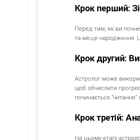
Крок перший: З
Перед тим, як ви почне
та місце народження. 
Крок другий: Ви
Астролог може викорис
щоб обчислити прогресі
починається “читання” 
Крок третій: Ана
На цьому етапі астроло