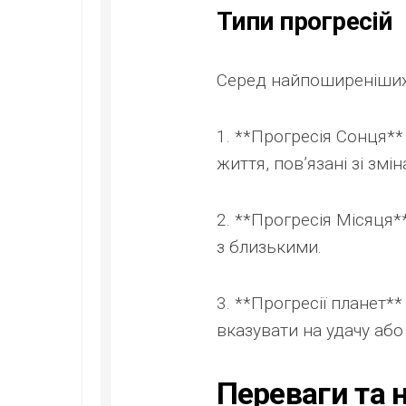
Типи прогресій
Серед найпоширеніших
1. **Прогресія Сонця*
життя, пов’язані зі змі
2. **Прогресія Місяця*
з близькими.
3. **Прогресії планет**
вказувати на удачу або
Переваги та 