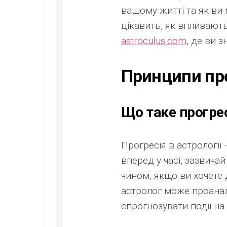
вашому житті та як ви 
цікавить, як впливають
astroculus.com
, де ви 
Принципи пр
Що таке прогре
Прогресія в астрології
вперед у часі, зазвича
чином, якщо ви хочете 
астролог може проанал
спрогнозувати події на 