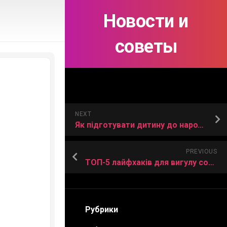
Новости и
советы
NEXT
Як підготувати дитину до народження братика/сестрички
PREVIOUS
ТОП-5 лайфхаків для вигулу собаки
Рубрики