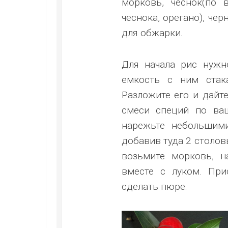
морковь, чеснок(по 
чеснока, орегано), че
для обжарки.
Для начала рис нужн
емкость с ним стак
Разложите его и дайт
смеси специй по ваш
нарежьте небольшими
добавив туда 2 столов
возьмите морковь, н
вместе с луком. Пр
сделать пюре.