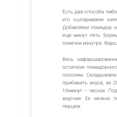
Есть два способа: либ
его ошпариваем кип
Добавляем помидор 
еще минут пять. Бер
семечки изнутри. Фар
Весь нафаршированн
остатком помидорног
посолим. Складываем
прибавить вкуса, за 
10минут – чеснок. По
вкусная. Ее можно 
перцем.