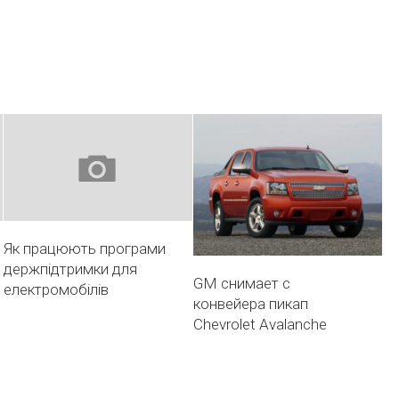
Як працюють програми
держпідтримки для
GM снимает с
електромобілів
конвейера пикап
Chevrolet Avalanche
й