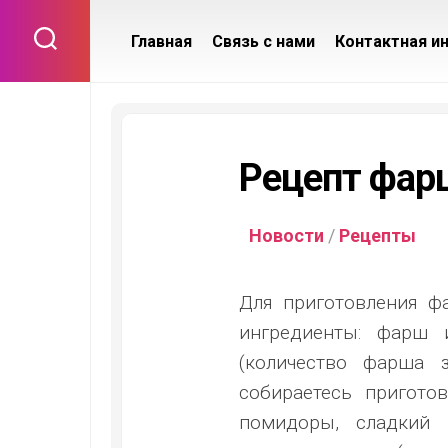
Skip
to
Главная
Связь с нами
Контактная и
content
Рецепт фар
Новости
/
Рецепты
Для приготовления ф
ингредиенты: фарш 
(количество фарша 
собираетесь приготов
помидоры, сладкий 