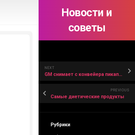
Новости и
советы
NEXT
GM снимает с конвейера пикап Chevrolet Avalanche
PREVIOUS
Самые диетические продукты
Рубрики